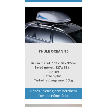
THULE OCEAN 80
Külső méret: 133 x 86 x 37 cm
Belső méret: 127 x 82 cm
312 liter
Hátsó nyitású
Terhelhetősége max: 50kg
Bérlés: Jelenleg nem bérelhető
További információk