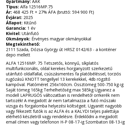
Gyártmány:
AAK
Típus:
Alfa 12516MP.75
Ár:
468 425 Ft + 27% ÁFA (bruttó: 594 900 Ft)
Évjárat:
2025
Állapot:
Kitűnő
Garancia:
1 év
Kivitel:
Utánfutó
Okmányok:
Érvényes magyar okmányokkal
Megtekinthető:
2111 Szada, Dózsa György út HRSZ 0142/63 - a konténer
depo mellett
ALFA 12516MP. 75 Tetszetős, könnyű, síkplatós
multifunkcionális, oldal kerekes horganyzott szerkezetű
utánfutó oldalfallal, csúszásmentes fa platóbéléssel, torziós
rugózású KNOTT tengellyel 13 kerekekkel, 4db rögzítő
kampóval. Platóméret 256x160cm. Össztömeg 500-750 kg-ig
Saját tömeg 165kg Terhelhetőség max 585kg Ugyanez a
modell LAPRUGÓS változatban is rendelhető! orrkerék nem
tartozék! A megadott ár nem tartalmazza a futó műszaki
vizsga és forgalomba helyezési költségeit. Ugyanitt nagyobb
vagy fékezett futók is az ALFA és a KALYDI teljes palettája
elérhető készletről vagy rendelésre. Érdeklődni a megadott
email címen vagy telefonon H-P 08-17-ig Szombaton 08-13-ig