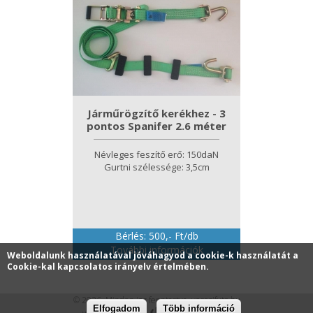
Járműrögzítő kerékhez - 3
pontos Spanifer 2.6 méter
Névleges feszítő erő: 150daN
Gurtni szélessége: 3,5cm
Bérlés: 500,- Ft/db
További információk
Weboldalunk használatával jóváhagyod a cookie-k használatát a
Cookie-kal kapcsolatos irányelv értelmében.
© 2026. Minden jog fenntartva, veresifuto.hu
Elfogadom
Több információ