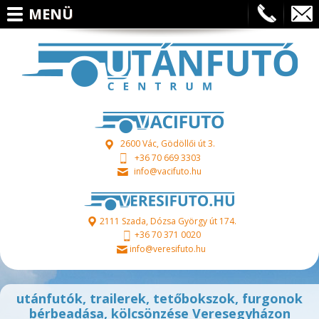
Ugrás a tartalomra
MENÜ
2600 Vác, Gödöllői út 3.
+36 70 669 3303
info@vacifuto.hu
2111 Szada, Dózsa György út 174.
+36 70 371 0020
info@veresifuto.hu
utánfutók, trailerek, tetőbokszok, furgonok
bérbeadása, kölcsönzése Veresegyházon