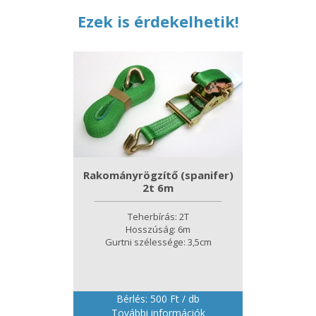
Ezek is érdekelhetik!
Rakományrögzítő (spanifer)
2t 6m
Teherbírás: 2T
Hosszúság: 6m
Gurtni szélessége: 3,5cm
Bérlés: 500 Ft / db
További információk