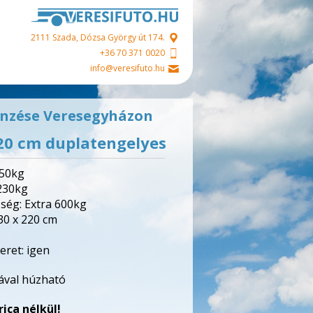
2111 Szada, Dózsa György út 174.
+36 70 371 0020
info@veresifuto.hu
sönzése Veresegyházon
20 cm duplatengelyes
750kg
 230kg
ség: Extra 600kg
30 x 220 cm
ret: igen
ával húzható
ica nélkül!