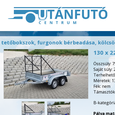
, tetőbokszok, furgonok bérbeadása, kölc
130 x 2
Összsúly: 
Saját súly:
Terhelhető
Méretek: 1
Fék: nem
Támasztóke
B-kategóri
Pálya matr