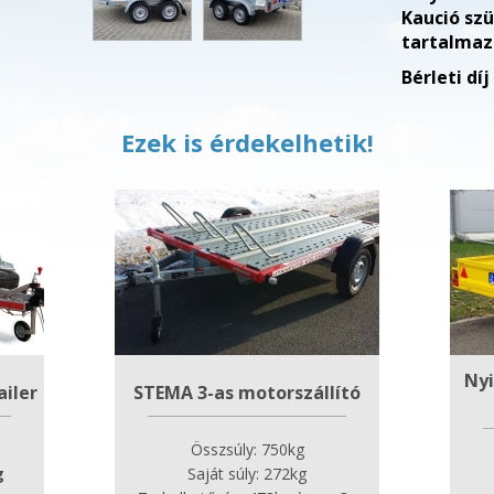
Kaució szü
tartalmaz
Bérleti díj
Ezek is érdekelhetik!
Nyi
ailer
STEMA 3-as motorszállító
Összsúly: 750kg
g
Saját súly: 272kg