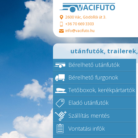
Ugrás a tartalomra
2600 Vác, Gödöllői út 3.
+36 70 669 3303
info@vacifuto.hu
utánfutók, trailerek
Bérelhető utánfutók
Bérelhető furgonok
Tetőboxok, kerékpártartók
Eladó utánfutók
Szállítás mentés
Vontatási infók